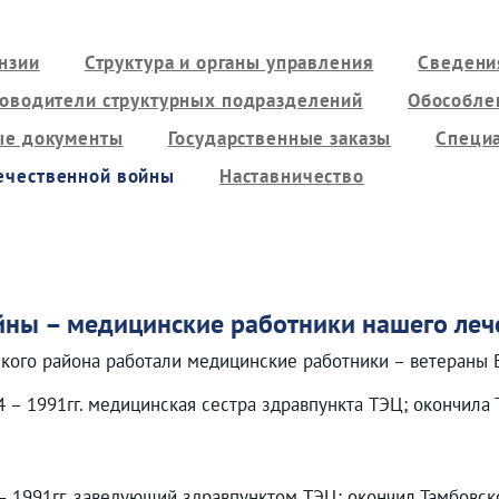
нзии
Структура и органы управления
Сведени
оводители структурных подразделений
Обособле
ые документы
Государственные заказы
Специа
ечественной войны
Наставничество
йны – медицинские работники нашего ле
ского района работали медицинские работники – ветераны
84 – 1991гг. медицинская сестра здравпункта ТЭЦ; окончи
 – 1991гг. заведующий здравпунктом ТЭЦ; окончил Тамбовс