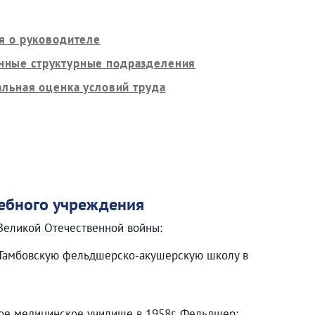
я о руководителе
нные структурные подразделения
льная оценка условий труда
чебного учреждения
 Великой Отечественной войны:
ла Тамбовскую фельдшерско-акушерскую школу в
кое медицинское училище в 1958г. Фельдшер;