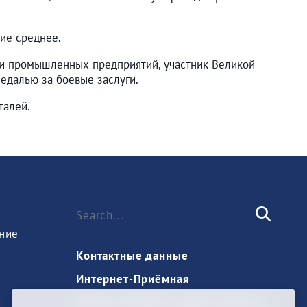
ние среднее.
ики промышленных предприятий, участник Великой
едалью за боевые заслуги.
талей.
ние
Контактные данные
Интернет-Приёмная
Запись на прием к врачу через Госуслуги