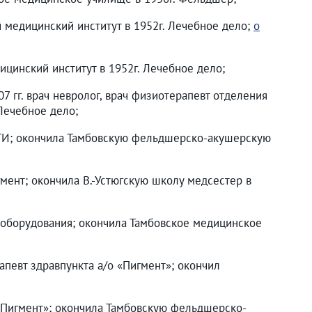
ий медицинский институт в 1952г. Лечебное дело;
о
дицинский институт в 1952г. Лечебное дело;
07 гг. врач невролог, врач физиотерапевт отделения
Лечебное дело;
АРТИ; окончила Тамбовскую фельдшерско-акушерскую
игмент; окончила В.-Устюгскую школу медсестер в
ваноборудования; окончила Тамбовское медицинское
рапевт здравпункта а/о «Пигмент»; окончил
о «Пигмент»; окончила Тамбовскую фельдшерско-