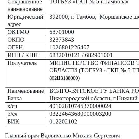
Сокращенное
ТОГБУЗ «ГКП № 5 г.Тамбова»
наименование
Юридический
392000, г. Тамбов, Моршанское шо
адрес
ОКТМО
68701000
ОКПО
32373843
ОГРН
1026801226407
ИНН / КПП
6832010121 / 682901001
Получатель
МИНИСТЕРСТВО ФИНАНСОВ 
ОБЛАСТИ (ТОГБУЗ «ГКП № 5 Г.
)
802Ц3188000
Наименование
ВОЛГО-ВЯТСКОЕ ГУ БАНКА РО
Банка
Нижегородской области, г.Нижний
к/сч
40102810745370000024
р/сч
03224643680000003200
БИК
012202102
Главный врач Вдовиченко Михаил Сергеевич