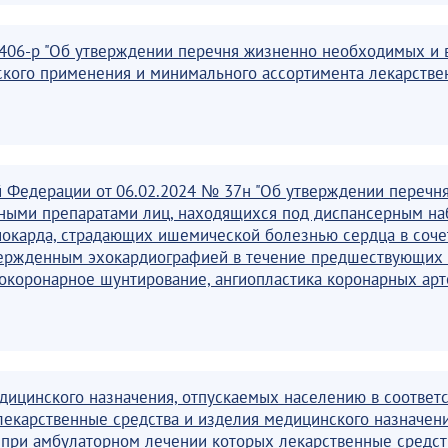
2406-р "Об утверждении перечня жизненно необходимых и 
кого применения и минимального ассортимента лекарстве
 Федерации от 06.02.2024 № 37н "Об утверждении перечня
нными препаратами лиц, находящихся под диспансерным на
иокарда, страдающих ишемической болезнью сердца в соче
вержденным эхокардиографией в течение предшествующих 
окоронарное шунтирование, ангиопластика коронарных арт
ицинского назначения, отпускаемых населению в соответс
екарственные средства и изделия медицинского назначени
, при амбулаторном лечении которых лекарственные средс