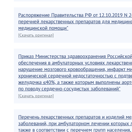
Распоряжение Правительства РФ от 12.10.2019 N 
перечней лекарственных препаратов для медицинс
медицинской помощи"
[Скачать оригинал]
Приказ Министерства здравоохранения Российской
обеспечения в амбулаторных условиях лекарстве
нарушение мозгового кровообращения, инфаркт м
хронической сердечной недостаточностью с подт
желудочка ≤40%, а также которым выполнены аорт
по поводу сердечно-сосудистых заболеваний"
[Скачать оригинал]
Перечень лекарственных препаратов и изделий мед
заболеваний, при амбулаторном лечении которых л
также в соответствии с перечнем групп населения