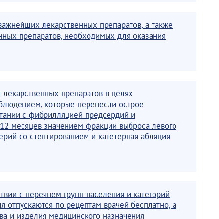
важнейших лекарственных препаратов, а также
нных препаратов, необходимых для оказания
 лекарственных препаратов в целях
блюдением, которые перенесли острое
тании с фибрилляцией предсердий и
12 месяцев значением фракции выброса левого
ерий со стентированием и катетерная абляция
твии с перечнем групп населения и категорий
я отпускаются по рецептам врачей бесплатно, а
тва и изделия медицинского назначения