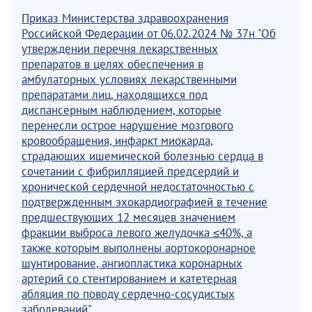
Приказ Министерства здравоохранения
Российской Федерации от 06.02.2024 № 37н "Об
утверждении перечня лекарственных
препаратов в целях обеспечения в
амбулаторных условиях лекарственными
препаратами лиц, находящихся под
диспансерным наблюдением, которые
перенесли острое нарушение мозгового
кровообращения, инфаркт миокарда,
страдающих ишемической болезнью сердца в
сочетании с фибрилляцией предсердий и
хронической сердечной недостаточностью с
подтвержденным эхокардиографией в течение
предшествующих 12 месяцев значением
фракции выброса левого желудочка ≤40%, а
также которым выполнены аортокоронарное
шунтирование, ангиопластика коронарных
артерий со стентированием и катетерная
абляция по поводу сердечно-сосудистых
заболеваний"