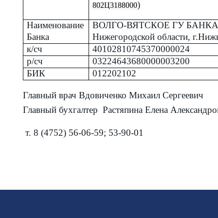
)
802Ц3188000
Наименование
ВОЛГО-ВЯТСКОЕ ГУ БАНКА
Банка
Нижегородской области, г.Ни
к/сч
40102810745370000024
р/сч
03224643680000003200
БИК
012202102
Главный врач Вдовиченко Михаил Сергеевич
Главный бухгалтер Растяпина Елена Александро
т. 8 (4752) 56-06-59; 53-90-01