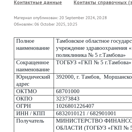
Контактные данные
Контакты справочных (
Материал опубликован:
20 September 2024, 20:28
Обновлён:
06 October 2025, 10:25
Полное
Тамбовское областное государ
наименование
учреждение здравоохранения «
поликлиника № 5 г.Тамбова»
Сокращенное
ТОГБУЗ «ГКП № 5 г.Тамбова»
наименование
Юридический
392000, г. Тамбов, Моршанско
адрес
ОКТМО
68701000
ОКПО
32373843
ОГРН
1026801226407
ИНН / КПП
6832010121 / 682901001
Получатель
МИНИСТЕРСТВО ФИНАНС
ОБЛАСТИ (ТОГБУЗ «ГКП № 5