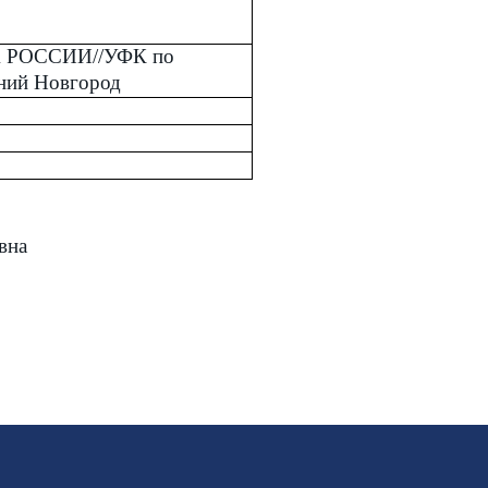
 РОССИИ//УФК по
жний Новгород
вна