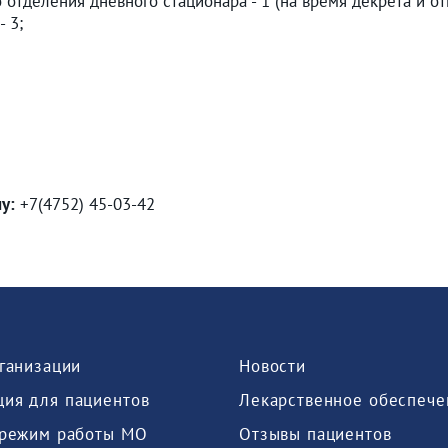
отделения дневного стационара - 1 (на время декрета и от
- 3;
у:
+7(4752) 45-03-42
рганизации
Новости
ия для пациентов
Лекарственное обеспече
 режим работы МО
Отзывы пациентов