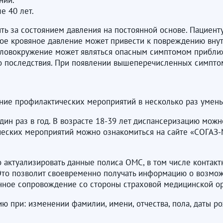
ний.
е 40 лет.
ить за состоянием давления на постоянной основе. Пациен
кое кровяное давление может привести к повреждению вну
головокружение может являться опасным симптомом прибли
го последствия. При появлении вышеперечисленных симпто
ие профилактических мероприятий в несколько раз умень
н раз в год. В возрасте 18-39 лет диспансеризацию можно 
ческих мероприятий можно ознакомиться на сайте «СОГАЗ
актуализировать данные полиса ОМС, в том числе контактн
Это позволит своевременно получать информацию о возмо
онное сопровождение со стороны страховой медицинской о
при: изменении фамилии, имени, отчества, пола, даты р