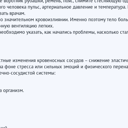
те воротник рубашки, ремень, пояс, снимите стесняющую од
ого человека пульс, артериальное давление и температура.
ать врачам.
 о значительном кровоизлиянии. Именно поэтому тело боль
нную вентиляцию легких.
еобходимо указать, как начались проблемы, насколько стал
стные изменения кровеносных сосудов – снижение эластичн
на фоне стресса или сильных эмоций и физического пере
ечно-сосудистой системы:
а организм.