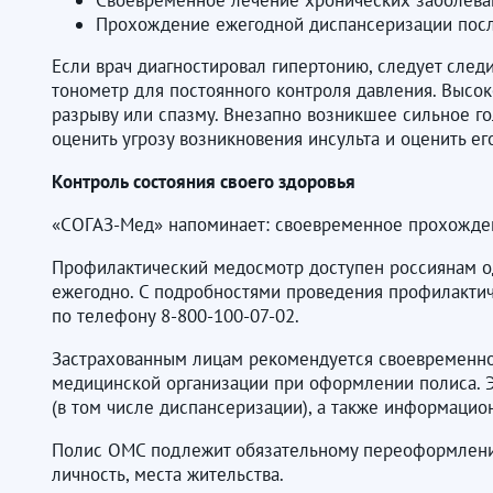
Своевременное лечение хронических заболева
Прохождение ежегодной диспансеризации посл
Если врач диагностировал гипертонию, следует след
тонометр для постоянного контроля давления. Высо
разрыву или спазму. Внезапно возникшее сильное 
оценить угрозу возникновения инсульта и оценить е
Контроль состояния своего здоровья
«СОГАЗ-Мед» напоминает: своевременное прохожден
Профилактический медосмотр доступен россиянам оди
ежегодно. С подробностями проведения профилакти
по телефону 8-800-100-07-02.
Застрахованным лицам рекомендуется своевременно 
медицинской организации при оформлении полиса. 
(в том числе диспансеризации), а также информаци
Полис ОМС подлежит обязательному переоформлению 
личность, места жительства.