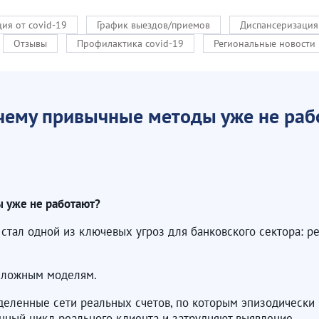
ия от covid-19
График выездов/приемов
Диспансеризация
Отзывы
Профилактика covid-19
Региональные новости
чему привычные методы уже не раб
 уже не работают?
тал одной из ключевых угроз для банковского сектора: ре
 сложным моделям.
еделенные сети реальных счетов, по которым эпизодически
нный цикл реального клиента и затрудняют выявление.