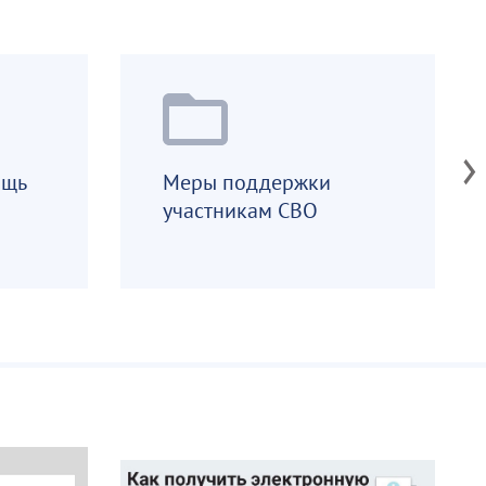
med
ощь
Меры поддержки
участникам СВО