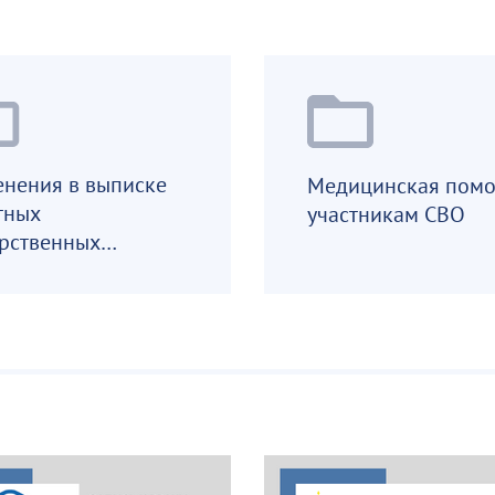
нения в выписке
Медицинская пом
тных
участникам СВО
рственных
аратов