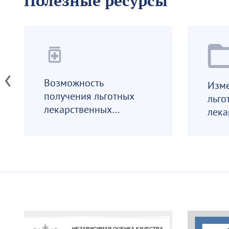
Полезные ресурсы
medication
Возможность
Изме
получения льготных
льго
лекарственных
лека
препаратов
преп