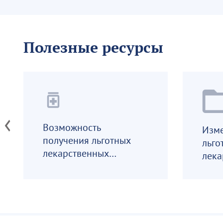
Полезные ресурсы
medication
Возможность
Изме
получения льготных
льго
лекарственных
лека
препаратов
преп