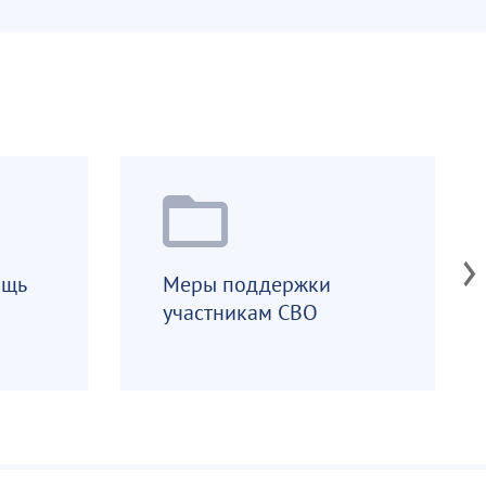
med
ощь
Меры поддержки
участникам СВО