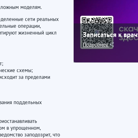
 сложным моделям.
ределенные сети реальных
тельные операции,
митируют жизненный цикл
Записаться к вра
Подробнее
т;
ческие схемы;
исходит за пределами
ования поддельных
риостанавливать
ом в упрощенном,
ведомство заподозрит, что