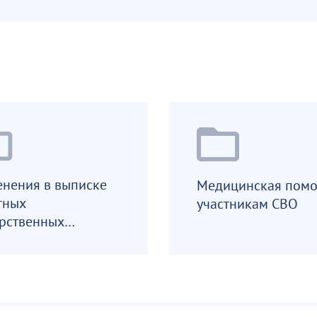
нения в выписке
Медицинская пом
тных
участникам СВО
рственных
аратов