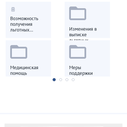
medication
Возможность
получения
Изменения в
льготных
выписке
лекарственных
льготных
препаратов
лекарственных
препаратов
Медицинская
Меры
помощь
поддержки
участникам СВО
участникам СВО