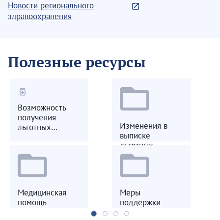
Новости регионального
здравоохранения
Полезные ресурсы
medication
Возможность
получения
Изменения в
льготных
выписке
лекарственных
льготных
препаратов
лекарственных
препаратов
Медицинская
Меры
помощь
поддержки
участникам СВО
участникам СВО