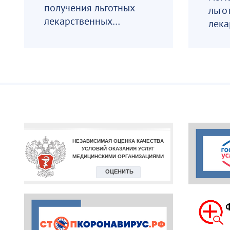
получения льготных
льго
лекарственных
лека
препаратов
преп