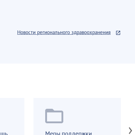
Новости регионального здравоохранения
med
ощь
Меры поддержки