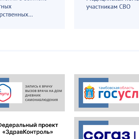
тных
участникам СВО
рственных
аратов