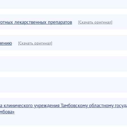
готных лекарственных препаратов
[Скачать оригинал]
ечению
[Скачать оригинал]
са клинического учреждения Тамбовскому областному гос
амбова»