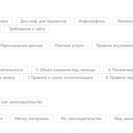
тями
Доп. инф. для пациентов
Инфографика
Паллиат
Требования к сайту
Персональные данные
Платные услуги
Правила внутренне
деятельности
3. Объем оказания мед. помощи
4. Показател
а записи
7. Правила и сроки госпитализации
8. Правила по
и рег. законодательство
ия
Метод. материалы
Рег. законодательство
Фед. зако