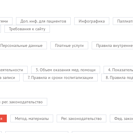
тями
Доп. инф. для пациентов
Инфографика
Паллиат
Требования к сайту
Персональные данные
Платные услуги
Правила внутренне
деятельности
3. Объем оказания мед. помощи
4. Показател
а записи
7. Правила и сроки госпитализации
8. Правила по
и рег. законодательство
ия
Метод. материалы
Рег. законодательство
Фед. зако