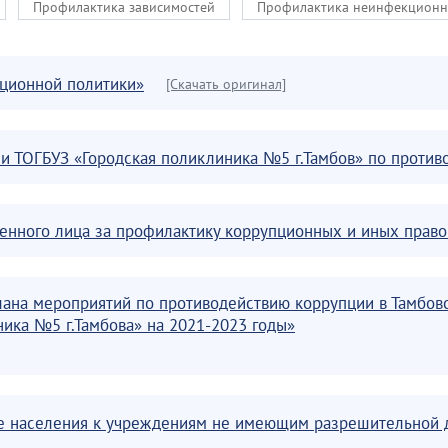
Профилактика зависимостей
Профилактика неинфекционн
пционной политики»
[Скачать оригинал]
ии ТОГБУЗ «Городская поликлиника №5 г.Тамбов» по проти
твенного лица за профилактику коррупционных и иных прав
плана мероприятий по противодействию коррупции в Тамбо
ика №5 г.Тамбова» на 2021-2023 годы»
е населения к учреждениям не имеющим разрешительной д