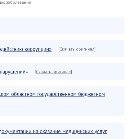
ых заболеваний
водействию коррупции»
[Скачать оригинал]
онарушений»
[Скачать оригинал]
вском областном государственном бюджетном
окументации на оказание медицинских услуг