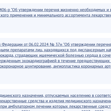
2406-р "Об утверждении перечня жизненно необходимых и 
кого применения и минимального ассортимента лекарстве
 Федерации от 06.02.2024 № 37н "Об утверждении перечня
нными препаратами лиц, находящихся под диспансерным на
иокарда, страдающих ишемической болезнью сердца в соче
вержденным эхокардиографией в течение предшествующих 
окоронарное шунтирование, ангиопластика коронарных арт
ицинского назначения, отпускаемых населению в соответс
екарственные средства и изделия медицинского назначени
, при амбулаторном лечении которых лекарственные средс