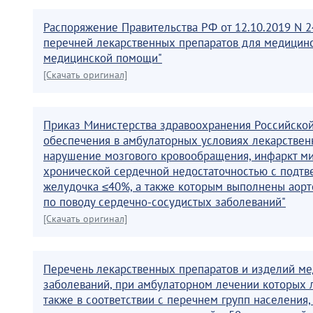
Распоряжение Правительства РФ от 12.10.2019 N 
перечней лекарственных препаратов для медицинс
медицинской помощи"
[Скачать оригинал]
Приказ Министерства здравоохранения Российской
обеспечения в амбулаторных условиях лекарстве
нарушение мозгового кровообращения, инфаркт м
хронической сердечной недостаточностью с подт
желудочка ≤40%, а также которым выполнены аорт
по поводу сердечно-сосудистых заболеваний"
[Скачать оригинал]
Перечень лекарственных препаратов и изделий мед
заболеваний, при амбулаторном лечении которых л
также в соответствии с перечнем групп населения