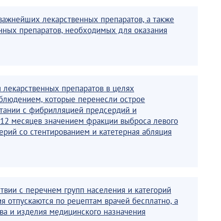
важнейших лекарственных препаратов, а также
нных препаратов, необходимых для оказания
 лекарственных препаратов в целях
блюдением, которые перенесли острое
тании с фибрилляцией предсердий и
12 месяцев значением фракции выброса левого
ерий со стентированием и катетерная абляция
твии с перечнем групп населения и категорий
я отпускаются по рецептам врачей бесплатно, а
тва и изделия медицинского назначения